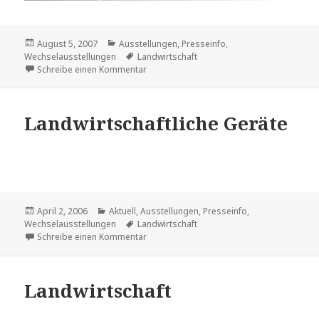
Veröffentlicht
Kategorien
August 5, 2007
Ausstellungen
,
Presseinfo
,
am
Schlagwörter
Wechselausstellungen
Landwirtschaft
zu Erntezeit
Schreibe einen Kommentar
Landwirtschaftliche Geräte
Veröffentlicht
Kategorien
April 2, 2006
Aktuell
,
Ausstellungen
,
Presseinfo
,
am
Schlagwörter
Wechselausstellungen
Landwirtschaft
zu Landwirtschaftliche Geräte
Schreibe einen Kommentar
Landwirtschaft