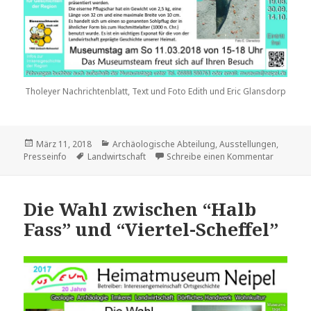
Tholeyer Nachrichtenblatt, Text und Foto Edith und Eric Glansdorp
Veröffentlicht
Kategorien
März 11, 2018
Archäologische Abteilung
,
Ausstellungen
,
am
Schlagwörter
zu Im Mä
Presseinfo
Landwirtschaft
Schreibe einen Kommentar
Die Wahl zwischen “Halb
Fass” und “Viertel-Scheffel”