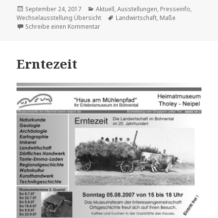
Veröffentlicht
Kategorien
September 24, 2017
Aktuell
,
Ausstellungen
,
Presseinfo
,
am
Schlagwörter
Wechselausstellung Übersicht
Landwirtschaft
,
Maße
zu Die Wahl zwischen “Halb Fass” und “Viert
Schreibe einen Kommentar
Erntezeit