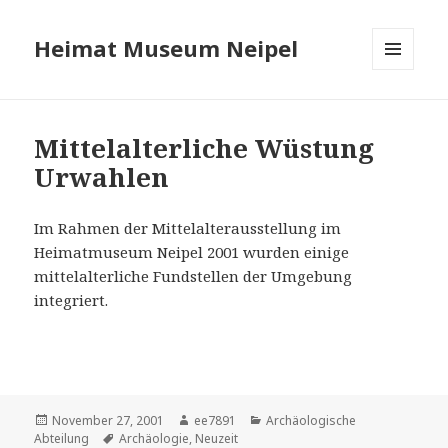
Heimat Museum Neipel
MENÜ
UND
WIDGETS
Mittelalterliche Wüstung
Urwahlen
Im Rahmen der Mittelalterausstellung im
Heimatmuseum Neipel 2001 wurden einige
mittelalterliche Fundstellen der Umgebung
integriert.
Veröffentlicht
Autor
Kategorien
November 27, 2001
ee7891
Archäologische
am
Schlagwörter
Abteilung
Archäologie
,
Neuzeit