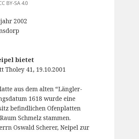
CC BY-SA 4.0
hjahr 2002
ansdorp
pel bietet
tt Tholey 41, 19.10.2001
atte aus dem alten “Längler-
ungsdatum 1618 wurde eine
sitz befindlichen Ofenplatten
em Raum Schmelz stammen.
rrn Oswald Scherer, Neipel zur