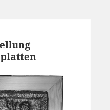
ellung
platten