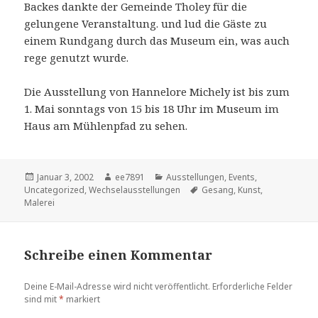
Backes dankte der Gemeinde Tholey für die
gelungene Veranstaltung. und lud die Gäste zu
einem Rundgang durch das Museum ein, was auch
rege genutzt wurde.
Die Ausstellung von Hannelore Michely ist bis zum
1. Mai sonntags von 15 bis 18 Uhr im Museum im
Haus am Mühlenpfad zu sehen.
Veröffentlicht
Autor
Kategorien
Januar 3, 2002
ee7891
Ausstellungen
,
Events
,
am
Schlagwörter
Uncategorized
,
Wechselausstellungen
Gesang
,
Kunst
,
Malerei
Schreibe einen Kommentar
Deine E-Mail-Adresse wird nicht veröffentlicht.
Erforderliche Felder
sind mit
*
markiert