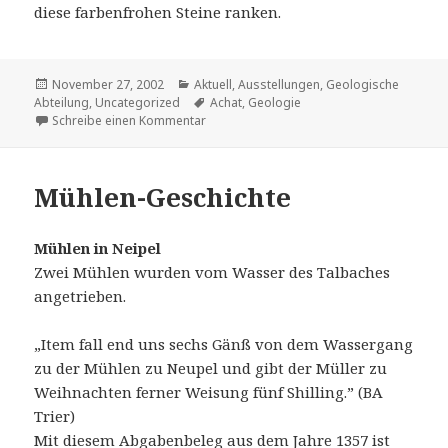
diese farbenfrohen Steine ranken.
Veröffentlicht
Kategorien
November 27, 2002
Aktuell
,
Ausstellungen
,
Geologische
am
Schlagwörter
Abteilung
,
Uncategorized
Achat
,
Geologie
zu Achat
Schreibe einen Kommentar
Mühlen-Geschichte
Mühlen in Neipel
Zwei Mühlen wurden vom Wasser des Talbaches
angetrieben.
„Item fall end uns sechs Gänß von dem Wassergang
zu der Mühlen zu Neupel und gibt der Müller zu
Weihnachten ferner Weisung fünf Shilling.” (BA
Trier)
Mit diesem Abgabenbeleg aus dem Jahre 1357 ist