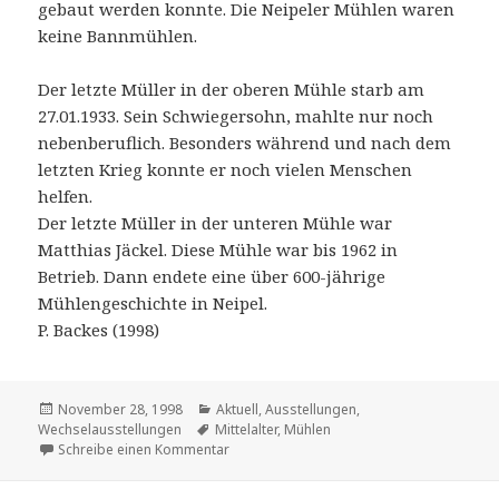
gebaut werden konnte. Die Neipeler Mühlen waren
keine Bannmühlen.
Der letzte Müller in der oberen Mühle starb am
27.01.1933. Sein Schwiegersohn, mahlte nur noch
nebenberuflich. Besonders während und nach dem
letzten Krieg konnte er noch vielen Menschen
helfen.
Der letzte Müller in der unteren Mühle war
Matthias Jäckel. Diese Mühle war bis 1962 in
Betrieb. Dann endete eine über 600-jährige
Mühlengeschichte in Neipel.
P. Backes (1998)
Veröffentlicht
Kategorien
November 28, 1998
Aktuell
,
Ausstellungen
,
am
Schlagwörter
Wechselausstellungen
Mittelalter
,
Mühlen
zu Mühlen-Geschichte
Schreibe einen Kommentar