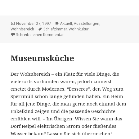
Veröffentlicht
Kategorien
November 27, 1997
Aktuell
,
Ausstellungen
,
am
Schlagwörter
Wohnbereich
Schlafzimmer
,
Wohnkultur
zu Museums-Schlafzimmer
Schreibe einen Kommentar
Museumsküche
Der Wohnbereich – ein Platz für viele Dinge, die
vielerorts vorhanden waren, jedoch zumeist –
ersetzt durch Modernes, “Besseres”, den Weg zum
Sperrmüll schon lange gefunden haben. Ein Heim
für all jene Dinge, die man gerne noch einmal dem
Enkelkind zeigen und die passende Geschichte
erzählen will. – Im Übrigen: Wissen Sie wann das
Dorf Neipel elektrischen Strom oder fließendes
Wasser bekam? Lassen Sie sich überraschen!