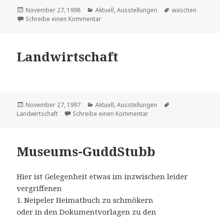
Veröffentlicht
Kategorien
Schlagwörter
November 27, 1998
Aktuell
,
Ausstellungen
waschen
am
zu Waschen
Schreibe einen Kommentar
Landwirtschaft
Veröffentlicht
Kategorien
Schlagwörter
November 27, 1997
Aktuell
,
Ausstellungen
am
zu Landwirtschaft
Landwirtschaft
Schreibe einen Kommentar
Museums-GuddStubb
Hier ist Gelegenheit etwas im inzwischen leider
vergriffenen
1. Neipeler Heimatbuch zu schmökern
oder in den Dokumentvorlagen zu den