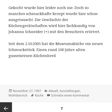
Gekocht wurde hier leider noch nie. Doch so
manches schmackhafte Rezept wurde hier schon
ausgetauscht. Die Geschichte der
Küchengerätschaften wird hier fachkundig von
Johanna Schneider (+) mit den Besuchern erörtert.
Seit dem 2.10.2005 hat die Museumsküche ein neues
Schmuckstück. Einen rund 100 Jahre alten
gusseisernen Küchenherd
Veröffentlicht
Kategorien
November 27, 1997
Aktuell
,
Ausstellungen
,
am
Schlagwörter
zu Museumskü
Wohnbereich
Küche
Schreibe einen Kommentar
Beitragsnavigation
SEITE
7