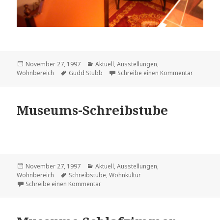
Veröffentlicht
Kategorien
November 27, 1997
Aktuell
,
Ausstellungen
,
am
Schlagwörter
zu Muse
Wohnbereich
Gudd Stubb
Schreibe einen Kommentar
Museums-Schreibstube
Veröffentlicht
Kategorien
November 27, 1997
Aktuell
,
Ausstellungen
,
am
Schlagwörter
Wohnbereich
Schreibstube
,
Wohnkultur
zu Museums-Schreibstube
Schreibe einen Kommentar