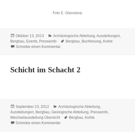
Foto E. Glansdorp
Veröffentlicht
Kategorien
Oktober 13, 2013
Archäologische Abteilung
,
Ausstellungen
,
am
Schlagwörter
Bergbau
,
Events
,
Presseinfo
Bergbau
,
Buchlesung
,
Kohle
zu Ressource Kohle, Ressource Mensch
Schreibe einen Kommentar
Schicht im Schacht 2
Veröffentlicht
Kategorien
September 23, 2012
Archäologische Abteilung
,
am
Ausstellungen
,
Bergbau
,
Geologische Abteilung
,
Presseinfo
,
Schlagwörter
Wechselausstellung Übersicht
Bergbau
,
Kohle
zu Schicht im Schacht 2
Schreibe einen Kommentar