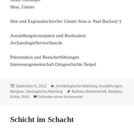
Stras, Günter
Idee und Exponatrecherche: Günter Stras u. Paul Backes(+)
Ausstellungskonzeption und Realisation:
ArchaeologieServiceSaar.de
Präsentation und Besucherführungen
Interessengemeinschaft Ortsgeschichte Neipel
Veröffentlicht
Kategorien
September 9, 2012
Archäologische Abteilung
,
Ausstellungen
,
am
Schlagwörter
Bergbau
,
Geologische Abteilung
Barbara Bruderschaft
,
Bergbau
,
zu Ausstellung Schicht im Scha
Kohle
,
RAG
Schreibe einen Kommentar
Schicht im Schacht