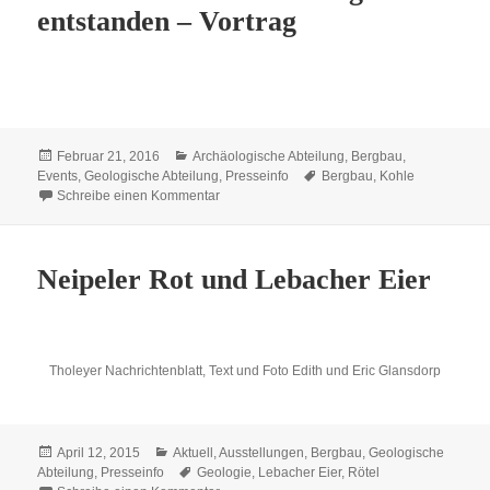
entstanden – Vortrag
Veröffentlicht
Kategorien
Februar 21, 2016
Archäologische Abteilung
,
Bergbau
,
am
Schlagwörter
Events
,
Geologische Abteilung
,
Presseinfo
Bergbau
,
Kohle
zu Das Saarland ist unter Tage entstanden – 
Schreibe einen Kommentar
Neipeler Rot und Lebacher Eier
Tholeyer Nachrichtenblatt, Text und Foto Edith und Eric Glansdorp
Veröffentlicht
Kategorien
April 12, 2015
Aktuell
,
Ausstellungen
,
Bergbau
,
Geologische
am
Schlagwörter
Abteilung
,
Presseinfo
Geologie
,
Lebacher Eier
,
Rötel