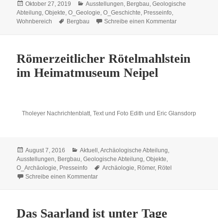
Veröffentlicht
Kategorien
Oktober 27, 2019
Ausstellungen
,
Bergbau
,
Geologische
am
Abteilung
,
Objekte
,
O_Geologie
,
O_Geschichte
,
Presseinfo
,
Schlagwörter
zu Ein Schulun
Wohnbereich
Bergbau
Schreibe einen Kommentar
Römerzeitlicher Rötelmahlstein
im Heimatmuseum Neipel
Tholeyer Nachrichtenblatt, Text und Foto Edith und Eric Glansdorp
Veröffentlicht
Kategorien
August 7, 2016
Aktuell
,
Archäologische Abteilung
,
am
Ausstellungen
,
Bergbau
,
Geologische Abteilung
,
Objekte
,
Schlagwörter
O_Archäologie
,
Presseinfo
Archäologie
,
Römer
,
Rötel
zu Römerzeitlicher Rötelmahlstein im Heim
Schreibe einen Kommentar
Das Saarland ist unter Tage