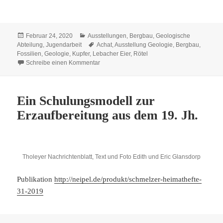
Veröffentlicht
Kategorien
Februar 24, 2020
Ausstellungen
,
Bergbau
,
Geologische
am
Schlagwörter
Abteilung
,
Jugendarbeit
Achat
,
Ausstellung Geologie
,
Bergbau
,
Fossilien
,
Geologie
,
Kupfer
,
Lebacher Eier
,
Rötel
zu Geologische Abteilung
Schreibe einen Kommentar
Ein Schulungsmodell zur
Erzaufbereitung aus dem 19. Jh.
Tholeyer Nachrichtenblatt, Text und Foto Edith und Eric Glansdorp
Publikation
http://neipel.de/produkt/schmelzer-heimathefte-
31-2019