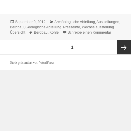
Veröffentlicht
Kategorien
September 9, 2012
Archäologische Abteilung
,
Ausstellungen
,
am
Bergbau
,
Geologische Abteilung
,
Presseinfo
,
Wechselausstellung
Schlagwörter
zu Schicht i
Übersicht
Bergbau
,
Kohle
Schreibe einen Kommentar
Beitragsnavigation
SEITE
1
Nächst
Stolz präsentiert von WordPress
Seite