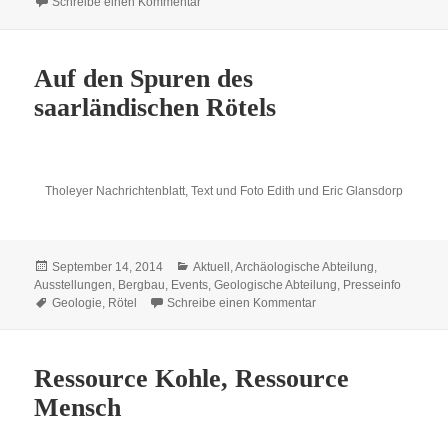
zu Neipeler Rot und Lebacher Eier
Schreibe einen Kommentar
Auf den Spuren des
saarländischen Rötels
Tholeyer Nachrichtenblatt, Text und Foto Edith und Eric Glansdorp
Veröffentlicht
Kategorien
September 14, 2014
Aktuell
,
Archäologische Abteilung
,
am
Ausstellungen
,
Bergbau
,
Events
,
Geologische Abteilung
,
Presseinfo
Schlagwörter
zu Auf den Spuren des 
Geologie
,
Rötel
Schreibe einen Kommentar
Ressource Kohle, Ressource
Mensch